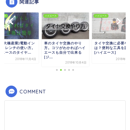
関連記事
エース
ハイエース
ハイエース
のタイヤ交換のやり
タイヤ交換に必要な道具
ハイエースのフォグ
。コツがわかればハイ
は？便利な工具を説明
プの取り付け方を画
ースも自分で出来る
[ハイエース]
で説明。自分で簡単
..
交...
2018年11月9日
2018年10月4日
2019年10
COMMENT