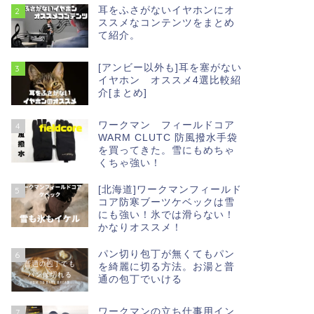
耳をふさがないイヤホンにオ
2
ススメなコンテンツをまとめ
て紹介。
[アンビー以外も]耳を塞がない
3
イヤホン オススメ4選比較紹
介[まとめ]
ワークマン フィールドコア
4
WARM CLUTC 防風撥水手袋
を買ってきた。雪にもめちゃ
くちゃ強い！
[北海道]ワークマンフィールド
5
コア防寒ブーツケベックは雪
にも強い！氷では滑らない！
かなりオススメ！
パン切り包丁が無くてもパン
6
を綺麗に切る方法。お湯と普
通の包丁でいける
ワークマンの立ち仕事用イン
7