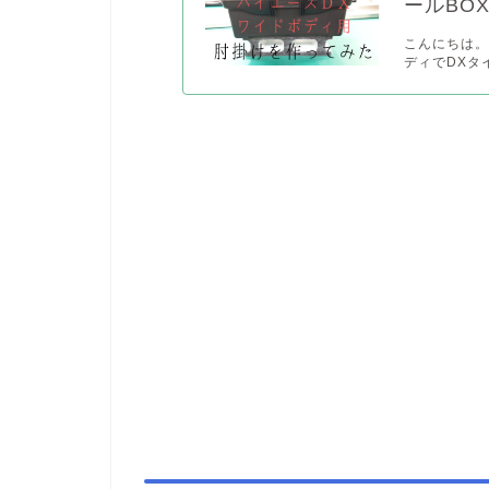
ールBO
こんにちは。チ
ディでDXタ