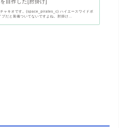
Xを自作した[肘掛け]
ャキオです。(space_pirates_c) ハイエースワイドボ
イプだと装備ついてないですよね。肘掛け...