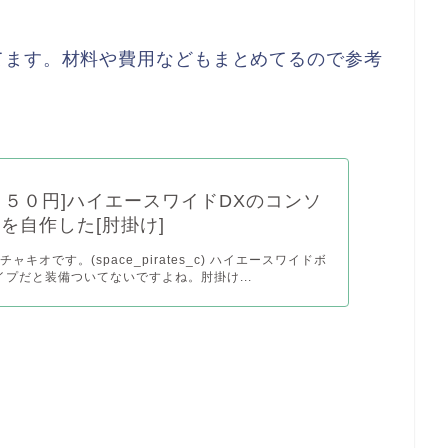
てます。材料や費用などもまとめてるので参考
５５０円]ハイエースワイドDXのコンソ
Xを自作した[肘掛け]
ャキオです。(space_pirates_c) ハイエースワイドボ
イプだと装備ついてないですよね。肘掛け...