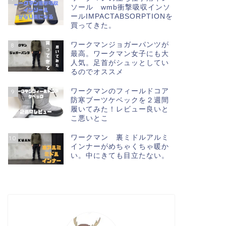
ソール wmb衝撃吸収インソ
ールIMPACTABSORPTIONを
買ってきた。
ワークマンジョガーパンツが
8
最高。ワークマン女子にも大
人気。足首がシュッとしてい
るのでオススメ
ワークマンのフィールドコア
9
防寒ブーツケベックを２週間
履いてみた！レビュー良いと
こ悪いとこ
ワークマン 裏ミドルアルミ
10
インナーがめちゃくちゃ暖か
い。中にきても目立たない。