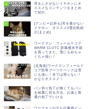
耳をふさがないイヤホンにオ
2
ススメなコンテンツをまとめ
て紹介。
[アンビー以外も]耳を塞がない
3
イヤホン オススメ4選比較紹
介[まとめ]
ワークマン フィールドコア
4
WARM CLUTC 防風撥水手袋
を買ってきた。雪にもめちゃ
くちゃ強い！
[北海道]ワークマンフィールド
5
コア防寒ブーツケベックは雪
にも強い！氷では滑らない！
かなりオススメ！
パン切り包丁が無くてもパン
6
を綺麗に切る方法。お湯と普
通の包丁でいける
ワークマンの立ち仕事用イン
7