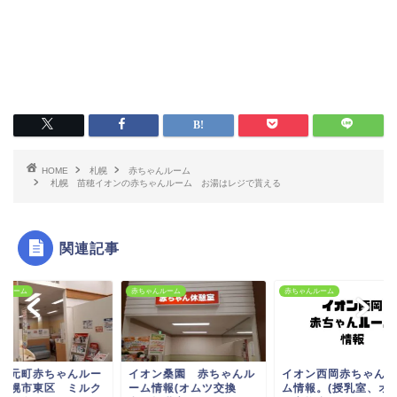
HOME
札幌
赤ちゃんルーム
札幌 苗穂イオンの赤ちゃんルーム お湯はレジで貰える
関連記事
ゃんルーム
赤ちゃんルーム
赤ちゃんルーム
オン桑園 赤ちゃんル
イオン西岡赤ちゃんルー
三井アウトレットパ
ム情報(オムツ交換
ム情報。(授乳室、オム
札幌北広島 赤ちゃ