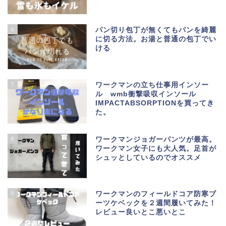
6
パン切り包丁が無くてもパンを綺麗
に切る方法。お湯と普通の包丁でい
ける
7
ワークマンの立ち仕事用インソー
ル wmb衝撃吸収インソール
IMPACTABSORPTIONを買ってき
た。
8
ワークマンジョガーパンツが最高。
ワークマン女子にも大人気。足首が
シュッとしているのでオススメ
9
ワークマンのフィールドコア防寒ブ
ーツケベックを２週間履いてみた！
レビュー良いとこ悪いとこ