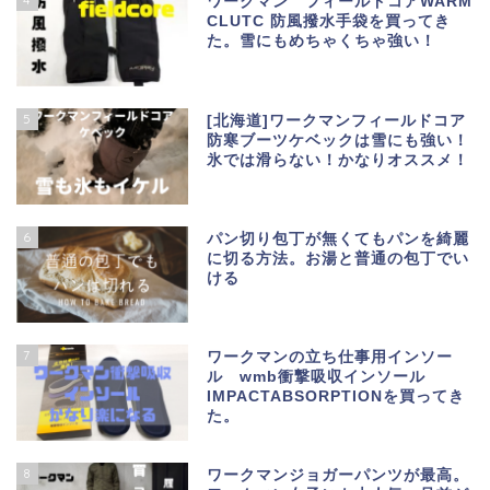
ワークマン フィールドコアWARM
CLUTC 防風撥水手袋を買ってき
た。雪にもめちゃくちゃ強い！
5
[北海道]ワークマンフィールドコア
防寒ブーツケベックは雪にも強い！
氷では滑らない！かなりオススメ！
6
パン切り包丁が無くてもパンを綺麗
に切る方法。お湯と普通の包丁でい
ける
7
ワークマンの立ち仕事用インソー
ル wmb衝撃吸収インソール
IMPACTABSORPTIONを買ってき
た。
8
ワークマンジョガーパンツが最高。