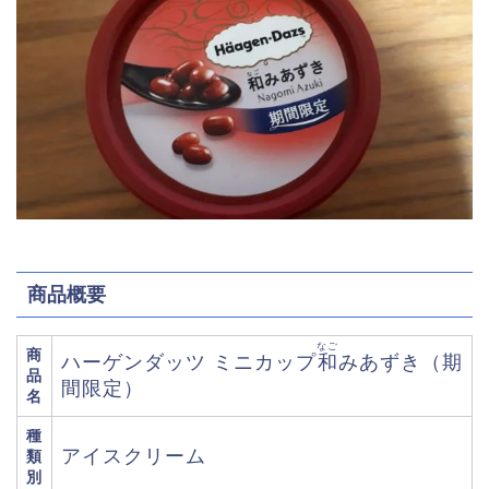
商品概要
なご
商
ハーゲンダッツ ミニカップ
和
みあずき（期
品
間限定）
名
種
アイスクリーム
類
別