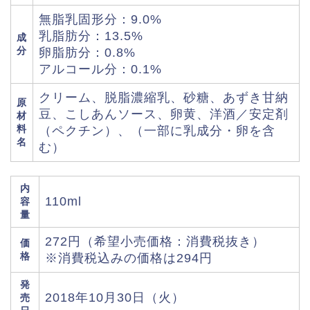
無脂乳固形分：9.0%
乳脂肪分：13.5%
成
分
卵脂肪分：0.8%
アルコール分：0.1%
クリーム、脱脂濃縮乳、砂糖、あずき甘納
原
豆、こしあんソース、卵黄、洋酒／安定剤
材
料
（ペクチン）、（一部に乳成分・卵を含
名
む）
内
110ml
容
量
272円（希望小売価格：消費税抜き）
価
格
※消費税込みの価格は294円
発
2018年10月30日（火）
売