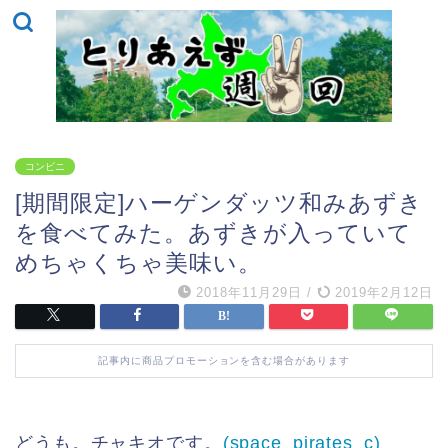
コンビニ
[期間限定]ハーゲンダッツ和みあずき
を食べてみた。あずきが入っていて
めちゃくちゃ美味い。
2018年11月29日
/
2019年2月12日
記事内に商品プロモーションを含む場合があります
どうも。チャキオです。
(space_pirates_c)