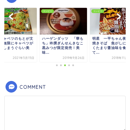
ビニ
コンビニ
コンビニ
ーゲンダッツ 「華も
明星 一平ちゃん夜店の
「175°DENO担々
」吟撰ぎんせんきなこ
焼きそば 焦がしにんに
カップ麺になった。
みつが限定発売！美
くたまり醤油味を食べ
の名店のあの味が...
.
て...
2019年5
2019年9月26日
2018年11月23日
COMMENT